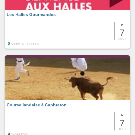
Les Halles Gourmandes
le
7
AOUT
SOORTS-HOSSEGOR
Course landaise à Capbreton
le
7
AOUT
CAPBRETON