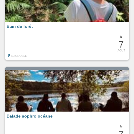
Bain de forêt
le
7
AOUT
SEIGNOSSE
Balade sophro océane
le