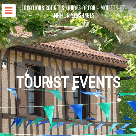
LOCATIONS COURTÈS LANDES OCÉAN - MOLIETS-ET-
MAA ET MESSANGES
TOURIST EVENTS