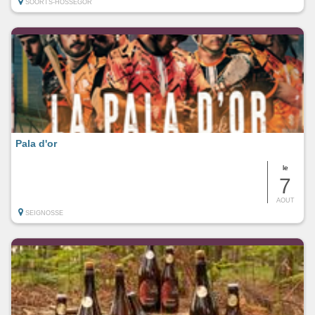
SOORTS-HOSSEGOR
Pala d'or
le
7
AOUT
SEIGNOSSE