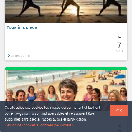
Yoga à la plage
le
7
AOUT
VIEUX-BOUCAU
Ce site utilise des cookies techniques qui permettent et facilitent
OK
votre navigation. Ils sont indispensables et ne sauraient être
Danse orientale
supprimés sans affecter l’accès au site et la navigation.
Gestion des cookies et données personnelles
le