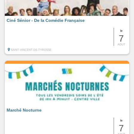
Ciné Sénior - De la Comédie Française
le
7
AOUT
SAINT-VINCENT-DE-TYROSSE
Marché Nocturne
le
7