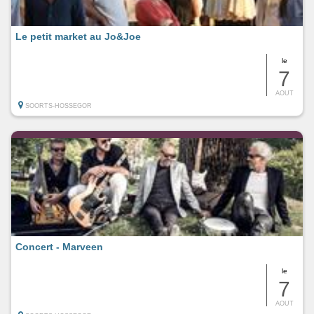
Le petit market au Jo&Joe
le
7
AOUT
SOORTS-HOSSEGOR
Concert - Marveen
le
7
AOUT