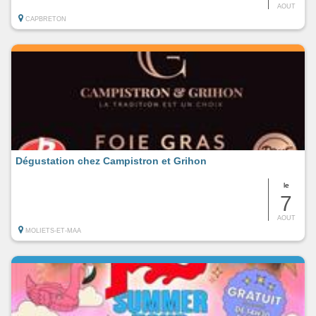
AOUT
CAPBRETON
Dégustation chez Campistron et Grihon
le
7
AOUT
MOLIETS-ET-MAA