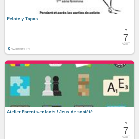
Pelote y Tapas
le
7
AOUT
SAUBRIGUES
Atelier Parents-enfants / Jeux de société
le
7
AOUT