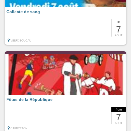
Collecte de sang
le
7
AOUT
VIEUX-BOUCAU
Fêtes de la République
from
7
AOUT
CAPBRETON