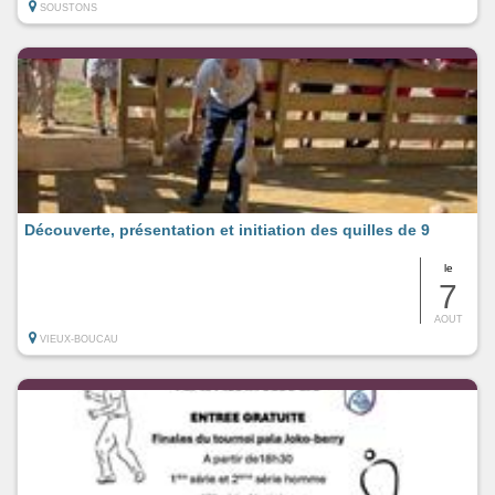
SOUSTONS
Découverte, présentation et initiation des quilles de 9
le
7
AOUT
VIEUX-BOUCAU