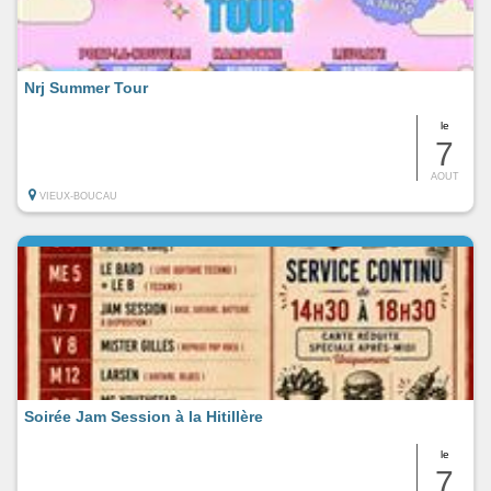
Nrj Summer Tour
le
7
AOUT
VIEUX-BOUCAU
Soirée Jam Session à la Hitillère
le
7