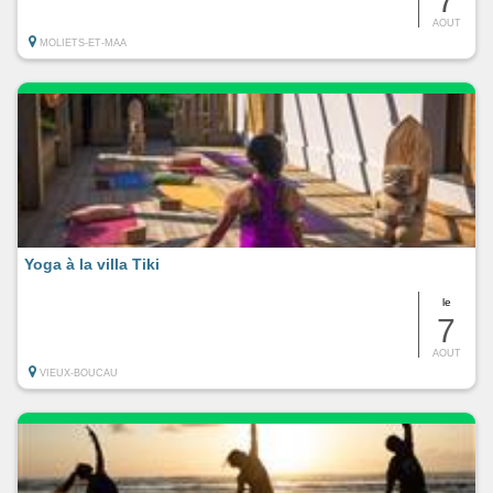
7
AOUT
MOLIETS-ET-MAA
Yoga à la villa Tiki
le
7
AOUT
VIEUX-BOUCAU