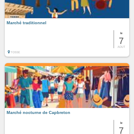
Marché traditionnel
le
7
AOUT
TOSSE
Marché nocturne de Capbreton
le
7