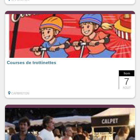
Courses de trottinettes
from
7
AOUT
CAPBRETON