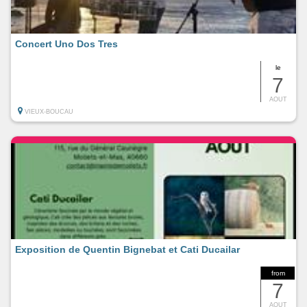
Concert Uno Dos Tres
le
7
AOUT
VIEUX-BOUCAU
Exposition de Quentin Bignebat et Cati Ducailar
from
7
AOUT