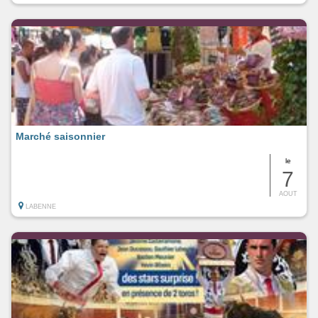
Marché saisonnier
le
7
AOUT
LABENNE