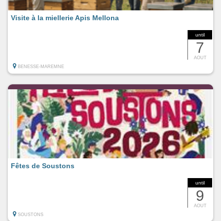
Visite à la miellerie Apis Mellona
until
7
AOUT
BENESSE-MAREMNE
Fêtes de Soustons
until
9
AOUT
SOUSTONS