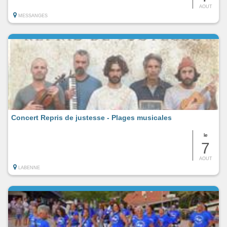
AOUT
MESSANGES
Concert Repris de justesse - Plages musicales
le
7
AOUT
LABENNE