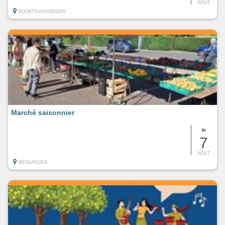
AOUT
SOORTS-HOSSEGOR
Marché saisonnier
le
7
AOUT
MESSANGES