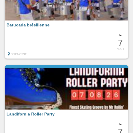
Batucada brésilienne
le
7
AOUT
SEIGNOSSE
Landifornia Roller Party
le
7