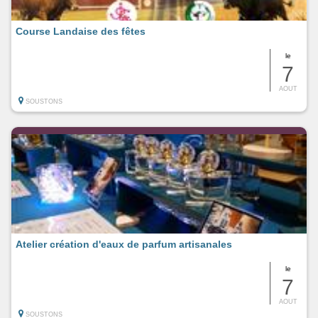
Course Landaise des fêtes
le
7
AOUT
SOUSTONS
Atelier création d'eaux de parfum artisanales
le
7
AOUT
SOUSTONS