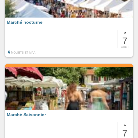
Marché nocturne
le
7
AOUT
MOLIETS-ET-MAA
Marché Saisonnier
le
7